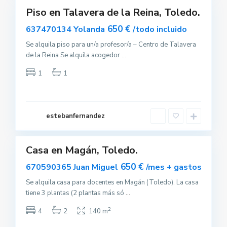
Piso en Talavera de la Reina, Toledo.
Destacado
uilar
650 €
637470134 Yolanda
/todo incluido
sponible
Se alquila piso para un/a profesor/a – Centro de Talavera
de la Reina Se alquila acogedor
...
1
1
M
a
g
estebanfernandez
á
0
n
Casa en Magán, Toledo.
uilar
sponible
650 €
670590365 Juan Miguel
/mes + gastos
Se alquila casa para docentes en Magán (Toledo). La casa
tiene 3 plantas (2 plantas más só
...
2
4
2
140 m
A