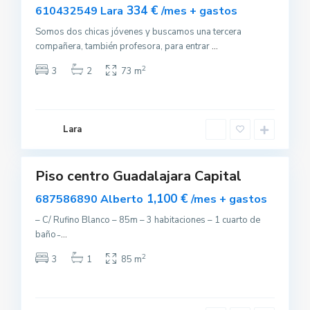
334 €
610432549 Lara
/mes + gastos
Somos dos chicas jóvenes y buscamos una tercera
compañera, también profesora, para entrar
...
G
u
a
2
3
2
73 m
d
a
l
a
j
a
Lara
r
0
a
Piso centro Guadalajara Capital
quilar
lquilado
1,100 €
687586890 Alberto
/mes + gastos
– C/ Rufino Blanco – 85m – 3 habitaciones – 1 cuarto de
baño ̵
...
2
3
1
85 m
T
o
l