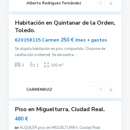
e
Alberto Rodríguez Fernández
d
o
Habitación en Quintanar de la Orden,
Alquilar
Toledo.
250 €
620158115 Carmen
/mes + gastos
Se alquila habitación en piso compartido. Dispone de
calefacción e internet. Se encuentra
...
M
i
g
2
3
1
100 m
u
e
l
t
u
r
CARMENRUIZ
r
a
Piso en Miguelturra, Ciudad Real.
uilar
sponible
480 €
🏡 ALQUILER piso en MIGUELTURRA, Ciudad Real