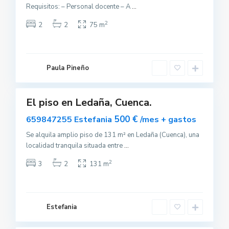
Requisitos: – Personal docente – A
...
2
2
2
75 m
L
e
d
a
Paula Pineño
ñ
a
El piso en Ledaña, Cuenca.
uilar
T
a
sponible
500 €
659847255 Estefania
/mes + gastos
l
a
v
Se alquila amplio piso de 131 m² en Ledaña (Cuenca), una
e
localidad tranquila situada entre
...
r
a
d
2
3
2
131 m
e
l
a
R
e
i
Estefania
n
1
a