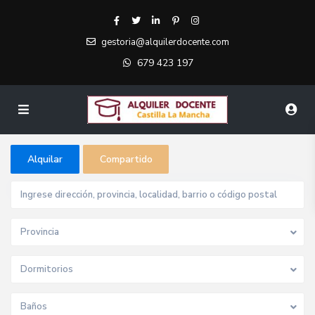
gestoria@alquilerdocente.com
679 423 197
Alquilar
Compartido
Provincia
Dormitorios
Baños