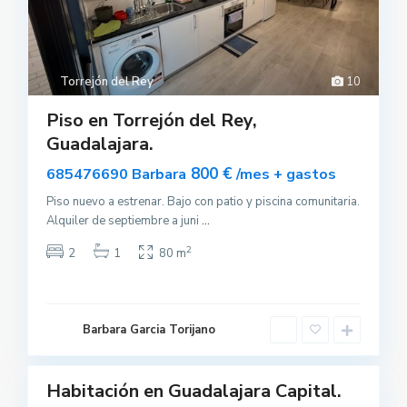
Torrejón del Rey
10
Piso en Torrejón del Rey,
Guadalajara.
800 €
685476690 Barbara
/mes + gastos
Piso nuevo a estrenar. Bajo con patio y piscina comunitaria.
Alquiler de septiembre a juni
...
G
u
a
2
2
1
80 m
d
a
l
a
j
a
Barbara Garcia Torijano
r
a
Habitación en Guadalajara Capital.
Alquilar