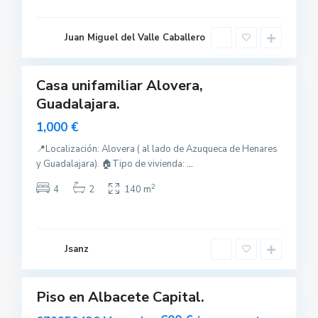
l
o
v
e
Juan Miguel del Valle Caballero
r
a
Casa unifamiliar Alovera,
uilar
Guadalajara.
sponible
1,000 €
📍Localización: Alovera ( al lado de Azuqueca de Henares
y Guadalajara). 🏠Tipo de vivienda:
...
2
4
2
140 m
A
l
b
a
c
e
Jsanz
t
0
e
Piso en Albacete Capital.
Destacado
uilar