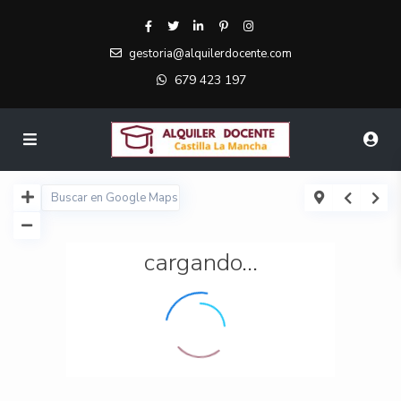
gestoria@alquilerdocente.com
679 423 197
cargando...