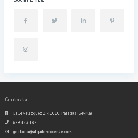
Social Links:
Contacto
Calle velazquez 2, 41610. Paradas (Sevilla)
679 423 197
gestoria@alquilerdocente.com