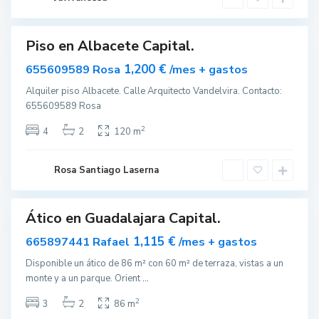
t
e
Piso en Albacete Capital.
ar
nible
1,200 €
655609589 Rosa
/mes + gastos
G
Alquiler piso Albacete. Calle Arquitecto Vandelvira. Contacto:
u
655609589 Rosa
a
d
a
2
4
2
120 m
l
a
j
a
Rosa Santiago Laserna
r
a
Ático en Guadalajara Capital.
rtido
vable
1,115 €
665897441 Rafael
/mes + gastos
G
Disponible un ático de 86 m² con 60 m² de terraza, vistas a un
u
monte y a un parque. Orient
...
a
d
a
2
3
2
86 m
l