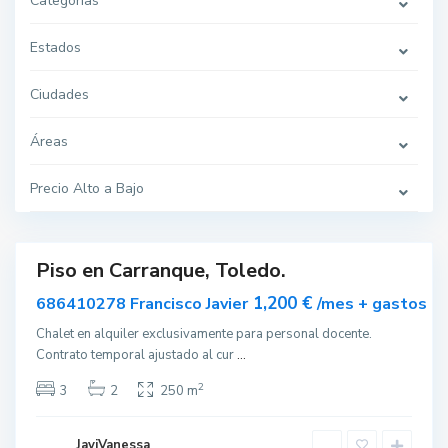
Categorías
Estados
Ciudades
C
a
Áreas
r
r
a
n
Precio Alto a Bajo
q
u
e
Piso en Carranque, Toledo.
ar
nible
1,200 €
686410278 Francisco Javier
/mes + gastos
Chalet en alquiler exclusivamente para personal docente.
Contrato temporal ajustado al cur
...
A
l
2
3
2
250 m
b
a
c
e
JaviVanessa