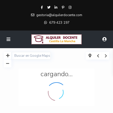
gestoria@alquilerdocente.com
679 423 197
cargando...