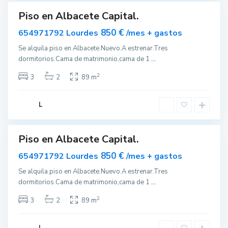
Piso en Albacete Capital.
ar
nible
850 €
654971792 Lourdes
/mes + gastos
Se alquila piso en Albacete.Nuevo.A estrenar.Tres
dormitorios.Cama de matrimonio,cama de 1
...
A
l
2
3
2
89 m
b
a
c
e
L
t
e
Piso en Albacete Capital.
ar
nible
850 €
654971792 Lourdes
/mes + gastos
Se alquila piso en Albacete.Nuevo.A estrenar.Tres
dormitorios.Cama de matrimonio,cama de 1
...
2
3
2
89 m