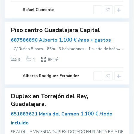
a
j
a
Rafael Clemente
r
a
Piso centro Guadalajara Capital
T
lar
o
ilado
r
1,100 €
687586890 Alberto
/mes + gastos
r
e
– C/ Rufino Blanco – 85m – 3 habitaciones – 1 cuarto de baño ̵
...
j
ó
n
2
3
1
85 m
d
e
l
R
Alberto Rodríguez Fernández
e
y
Duplex en Torrejón del Rey,
ar
Guadalajara.
nible
1,100 €
651883621 María del Carmen
/todo
T
incluido
o
r
r
SE ALQUILA VIVIENDA DUPLEX, DOTADO EN PLANTA BAJA DE