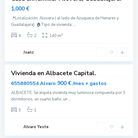
nible
1,000 €
📍Localización: Alovera ( al lado de Azuqueca de Henares y
Guadalajara). 🏠Tipo de vivienda:
...
A
l
2
4
2
140 m
b
a
c
e
Jsanz
t
e
Vivienda en Albacete Capital.
ar
nible
900 €
655880554 Alvaro
/mes + gastos
ALBACETE. Se alquila vivienda muy luminosa compuesta por 3
dormitorios, un cuarto baño, un
...
A
l
3
1
b
a
c
e
Alvaro Yeste
t
e