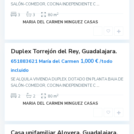
e
SALÓN-COMEDOR, COCINA INDEPENDIENTE C
...
j
ó
n
2
3
3
80 m
d
e
MARIA DEL CARMEN MINGUEZ CASAS
l
R
e
y
Duplex Torrejón del Rey, Guadalajara.
ar
nible
1,000 €
651883621 María del Carmen
/todo
incluido
SE ALQUILA VIVIENDA DUPLEX, DOTADO EN PLANTA BAJA DE
SALÓN-COMEDOR, COCINA INDEPENDIENTE C
...
A
2
2
2
80 m
l
o
MARIA DEL CARMEN MINGUEZ CASAS
v
e
r
a
Casa unifamiliar Alovera, Guadalajara.
ar