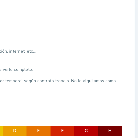
ión, internet, etc…
a verlo completo.
ler temporal según contrato trabajo. No lo alquilamos como
D
E
F
G
H