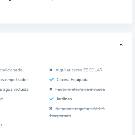
ondicionado
Alquiler curso ESCOLAR
os empotrados
Cocina Equipada
a agua incluida
Factura eléctrica incluida
et
Jardines
a
Se puede alquilar LARGA
temporada
a