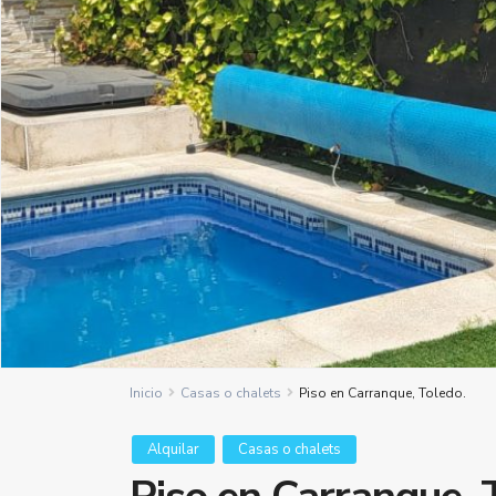
Inicio
Casas o chalets
Piso en Carranque, Toledo.
Alquilar
Casas o chalets