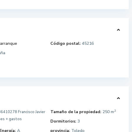
arranque
Código postal:
45216
aña
2
Tamaño de la propiedad:
250 m
6410278 Francisco Javier
mes + gastos
Dormitorios:
3
Energía:
A
provincia:
Toledo