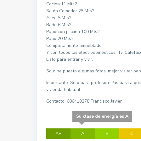
Cocina 11 Mts2
Salón Comedor 25 Mts2
Aseo 5 Mts2
Baño 6 Mts2
Patio con piscina 100 Mts2
Patio 20 Mts2
Completamente amueblado.
Y con todos los electrodomésticos, Tv, Calefacc
Listo para entrar y vivir.
Solo he puesto algunas fotos, mejor visitar par
Importante: Solo para profesores/as para alqui
vivienda habitual.
Contacto: 686410278 Francisco Javier
Su clase de energía es A
A+
A
B
C