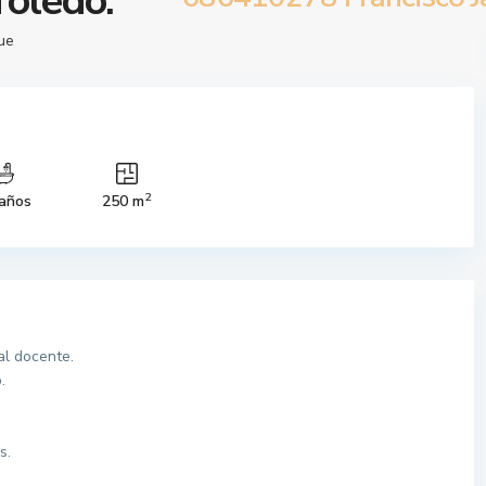
Toledo.
ue
2
años
250 m
al docente.
.
s.