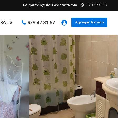
679 423 197
gestoria@alquilerdocente.com
GRATIS
679 42 31 97
Agregar listado