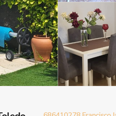
686410278 Francisco J