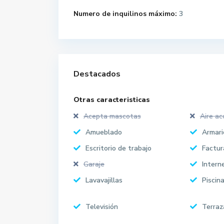
Numero de inquilinos máximo:
3
Destacados
Otras caracteristicas
Acepta mascotas
Aire ac
Amueblado
Armari
Escritorio de trabajo
Factur
Garaje
Intern
Lavavajillas
Piscin
Televisión
Terraz