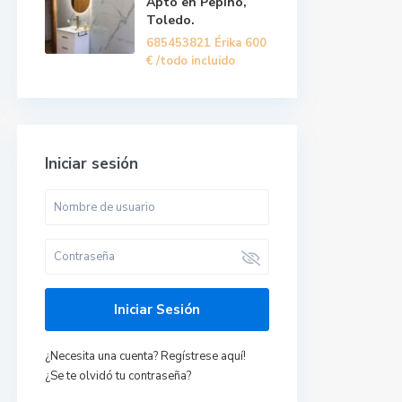
Apto en Pepino,
Toledo.
685453821 Érika
600
€
/todo incluido
Iniciar sesión
Iniciar Sesión
¿Necesita una cuenta? Regístrese aquí!
Últimas propiedades
¿Se te olvidó tu contraseña?
Piso en Talavera de