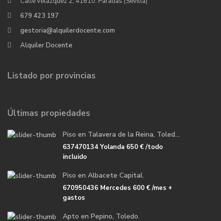
Calle velazquez 2, 41610. Paradas (Sevilla)
679 423 197
gestoria@alquilerdocente.com
Alquiler Docente
Listado por provincias
Últimas propiedades
Piso en Talavera de la Reina, Toled...
637470134 Yolanda
650 €
/todo
incluido
Piso en Albacete Capital.
670950436 Mercedes
600 €
/mes +
gastos
Apto en Pepino, Toledo.