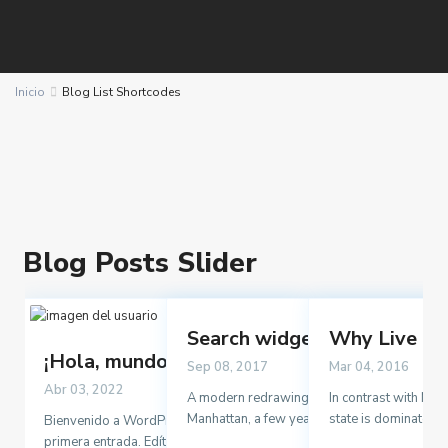
Inicio
Blog List Shortcodes
Blog Posts Slider
Search widget on the right
Why Live in
¡Hola, mundo!
Sep 08, 2017
Mar 04, 2016
Abr 03, 2022
A modern redrawing of the 1807 version of 
In contrast with New
Manhattan, a few years before it wa
state is dominated 
...
Bienvenido a WordPress. Esta es tu
primera entrada. Edítala o bórrala,