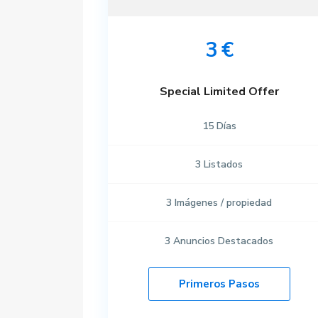
3 €
Special Limited Offer
Contacto
15
Días
Calle velazquez 2, 41610. Paradas (Sevilla)
679 423 197
3
Listados
gestoria@alquilerdocente.com
Alquiler Docente
3
Imágenes / propiedad
3
Anuncios Destacados
Primeros Pasos