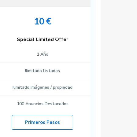
10 €
Special Limited Offer
Últimas propiedades
1
Año
Piso en Talavera de
la Reina, Toled...
637470134 Yolanda
Ilimitado
Listados
/todo incluido
650 €
Piso en Albacete
Ilimitado
Imágenes / propiedad
Capital.
670950436
100
Anuncios Destacados
Mercedes
/mes
600 €
+ gastos
Primeros Pasos
Apto en Pepino,
Toledo.
685453821 Érika
600