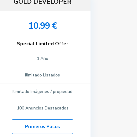
GOLD DEVELOPER
10.99 €
Special Limited Offer
1
Año
Ilimitado
Listados
Ilimitado
Imágenes / propiedad
100
Anuncios Destacados
Primeros Pasos