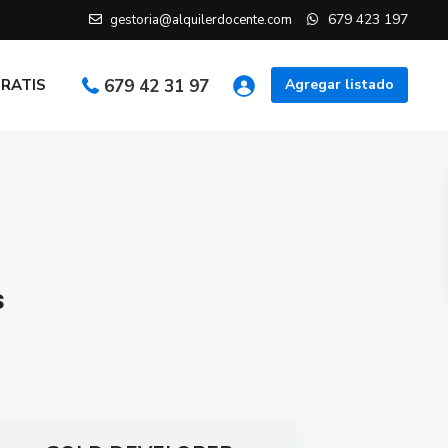
679 423 197
gestoria@alquilerdocente.com
GRATIS
679 42 31 97
Agregar listado
s