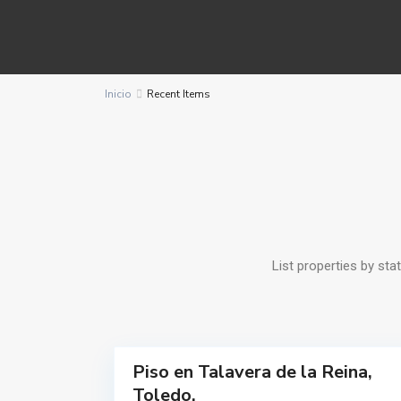
T
a
l
a
v
Inicio
Recent Items
e
r
a
d
e
l
a
R
List properties by sta
e
i
n
11
a
Piso en Talavera de la Reina,
Destacado
Toledo.
Alquilar