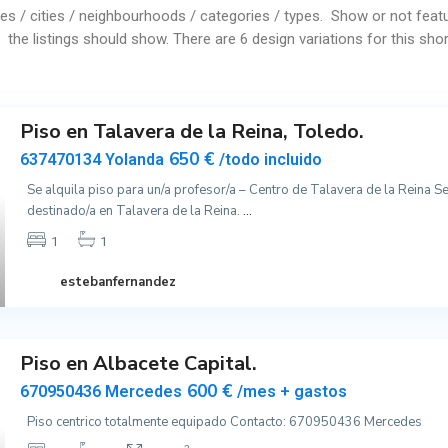
tes / cities / neighbourhoods / categories / types. Show or not featu
the listings should show. There are 6 design variations for this sh
Piso en Talavera de la Reina, Toledo.
650 €
637470134 Yolanda
/todo incluido
Se alquila piso para un/a profesor/a – Centro de Talavera de la Reina Se
destinado/a en Talavera de la Reina.
...
1
1
estebanfernandez
Piso en Albacete Capital.
600 €
670950436 Mercedes
/mes + gastos
Piso centrico totalmente equipado Contacto: 670950436 Mercedes