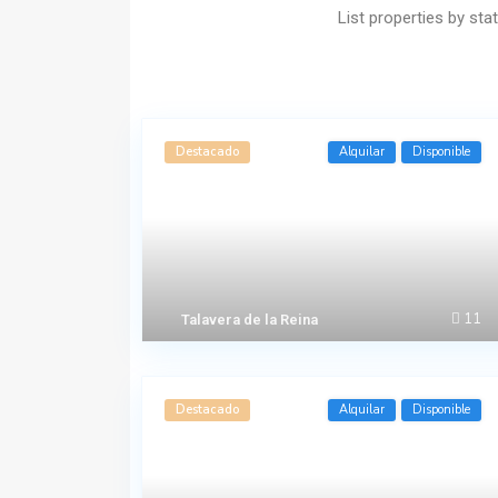
List properties by sta
Destacado
Alquilar
Disponible
11
Talavera de la Reina
Destacado
Alquilar
Disponible