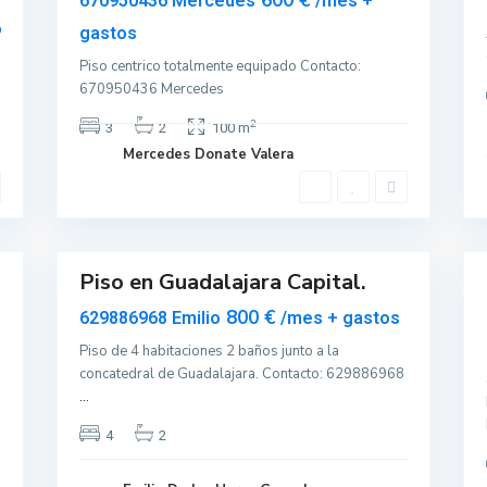
600 €
670950436 Mercedes
/mes +
u
Disponible
Disponible
o
gastos
a
d
Piso centrico totalmente equipado Contacto:
a
670950436 Mercedes
l
2
3
2
100 m
a
Mercedes Donate Valera
j
a
r
10
9
a
Piso en Guadalajara Capital.
Destacado
Alquilar
Disponible
Alquilar
800 €
629886968 Emilio
/mes + gastos
Piso de 4 habitaciones 2 baños junto a la
concatedral de Guadalajara. Contacto: 629886968
...
4
2