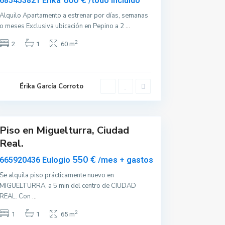
600 €
685453821 Érika
/todo incluido
i
g
Alquilo Apartamento a estrenar por días, semanas
o meses Exclusiva ubicación en Pepino a 2
...
u
e
2
2
1
60 m
l
t
u
r
Érika García Corroto
r
a
Piso en Miguelturra, Ciudad
Real.
550 €
665920436 Eulogio
/mes + gastos
Se alquila piso prácticamente nuevo en
MIGUELTURRA, a 5 min del centro de CIUDAD
REAL. Con
...
2
1
1
65 m