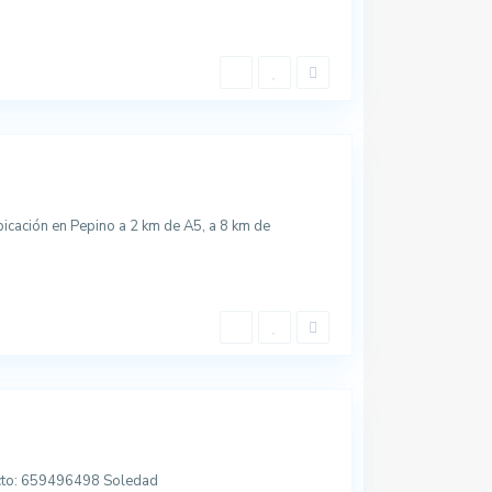
icación en Pepino a 2 km de A5, a 8 km de
Últimas propiedades
Piso en Talavera de
la Reina, Toled...
637470134 Yolanda
acto: 659496498 Soledad
/todo incluido
650 €