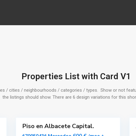
A
l
Properties List with Card V1
b
a
tes / cities / neighbourhoods / categories / types. Show or not featu
c
the listings should show. There are 6 design variations for this sh
e
t
10
10
e
Piso en Albacete Capital.
Destacado
G
Alquilar
Alquilar