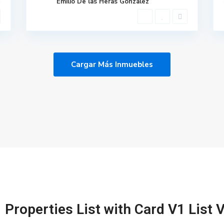
Emilio De las Heras Gonzalez
Cargar Más Inmuebles
Properties List with Card V1 List 