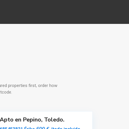
P
e
red properties first, order how
p
ortcode.
i
n
o
Apto en Pepino, Toledo.
Destacado
M