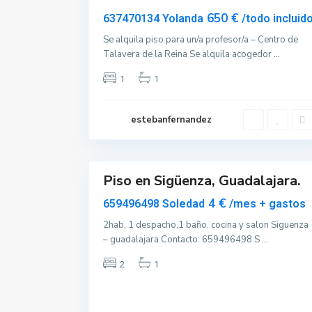
Disponible
650 €
637470134 Yolanda
/todo incluid
S
Se alquila piso para un/a profesor/a – Centro de
i
Talavera de la Reina Se alquila acogedor
...
g
1
1
ü
e
n
estebanfernandez
z
5
a
Piso en Sigüenza, Guadalajara.
Destacado
Alquilar
4 €
659496498 Soledad
/mes + gastos
Reservable
2hab, 1 despacho,1 baño, cocina y salon Siguenza
– guadalajara Contacto: 659496498 S
...
2
1