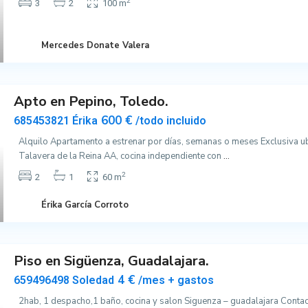
2
3
2
100 m
Mercedes Donate Valera
Apto en Pepino, Toledo.
600 €
685453821 Érika
/todo incluido
Alquilo Apartamento a estrenar por días, semanas o meses Exclusiva ub
Talavera de la Reina AA, cocina independiente con
...
2
2
1
60 m
Érika García Corroto
Listado por provincias
Piso en Sigüenza, Guadalajara.
4 €
659496498 Soledad
/mes + gastos
2hab, 1 despacho,1 baño, cocina y salon Siguenza – guadalajara Cont