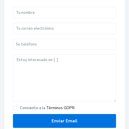
Consiento a la
Términos GDPR
T
o