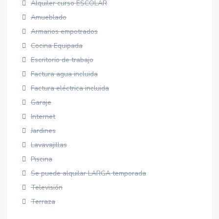
Alquiler curso ESCOLAR
Amueblado
Armarios empotrados
Cocina Equipada
Escritorio de trabajo
Factura agua incluida
Factura eléctrica incluida
Garaje
Internet
Jardines
Lavavajillas
Piscina
Se puede alquilar LARGA temporada
Televisión
Terraza