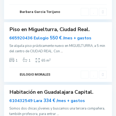
r
r
Barbara Garcia Torijano
a
G
u
Piso en Miguelturra, Ciudad Real.
ar
a
nible
550 €
665920436 Eulogio
/mes + gastos
d
a
Se alquila piso prácticamente nuevo en MIGUELTURRA, a 5 min
l
del centro de CIUDAD REAL. Con
...
a
2
1
1
65 m
j
a
r
EULOGIO MORALES
a
Habitación en Guadalajara Capital.
quilar
334 €
610432549 Lara
/mes + gastos
Somos dos chicas jóvenes y buscamos una tercera compañera,
también profesora, para entrar
...