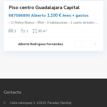
Piso centro Guadalajara Capital
ar
nible
1,100 €
687586890 Alberto
/mes + gastos
– C/ Rufino Blanco – 85m – 3 habitaciones – 1 cuarto de baño ̵
...
2
3
1
85 m
Alberto Rodríguez Fernández
Contacto
Calle velazquez 2, 41610. Paradas (Sevilla)