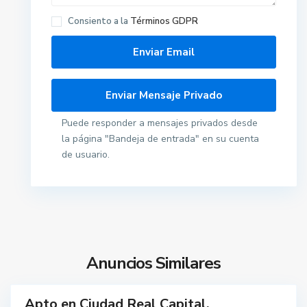
Consiento a la
Términos GDPR
Puede responder a mensajes privados desde
la página "Bandeja de entrada" en su cuenta
T
de usuario.
o
m
e
l
l
o
s
Anuncios Similares
o
S
e
Apto en Ciudad Real Capital.
ar