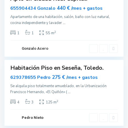
s
nible
440 €
655904434 Gonzalo
/mes + gastos
e
ñ
Apartamento de una habitación, salón, baño con luz natural,
a
cocina independiente y lavader
...
N
2
1
1
55 m
u
e
v
Gonzalo Acero
o
G
u
Habitación Piso en Seseña, Toledo.
lar
a
ilado
275 €
629378655 Pedro
/mes + gastos
d
a
Se alquila piso totalmente amueblado, en la Urbanización
l
Francisco Hernando, «El Quiñón» (
...
a
2
4
3
125 m
j
a
r
Pedro Nieto
a