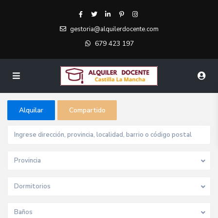
gestoria@alquilerdocente.com
679 423 197
Alquilar
Compartido
Provincia
Dormitorios
Baños