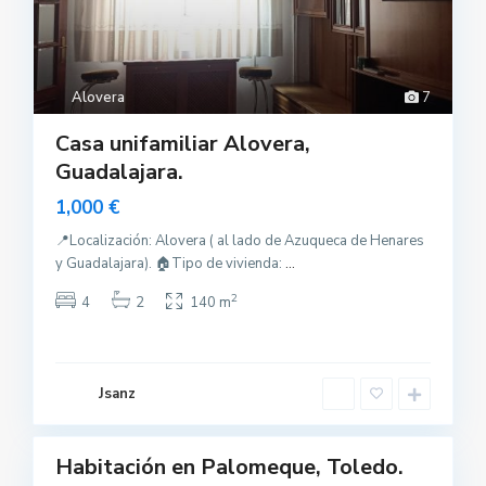
Alovera
7
Casa unifamiliar Alovera,
Guadalajara.
1,000 €
📍Localización: Alovera ( al lado de Azuqueca de Henares
y Guadalajara). 🏠Tipo de vivienda:
...
P
2
4
2
140 m
a
l
o
m
e
q
Jsanz
u
e
Habitación en Palomeque, Toledo.
uilar