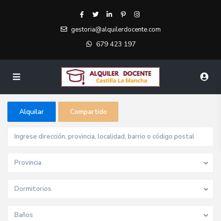
gestoria@alquilerdocente.com
679 423 197
Alquilar
Compartido
Provincia
Dormitorios
Baños