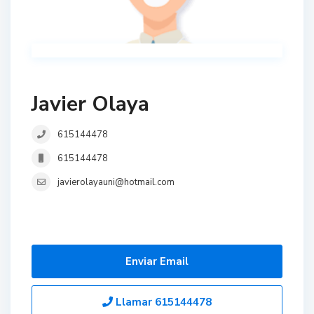
Javier Olaya
615144478
615144478
javierolayauni@hotmail.com
Enviar Email
Llamar
615144478