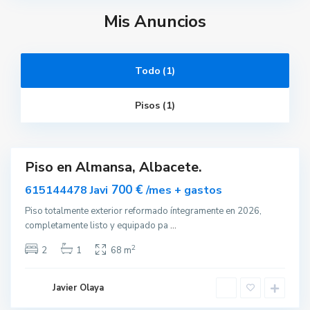
Mis Anuncios
Todo (1)
A
l
m
Pisos (1)
a
n
s
a
Piso en Almansa, Albacete.
ar
nible
700 €
615144478 Javi
/mes + gastos
Piso totalmente exterior reformado íntegramente en 2026,
completamente listo y equipado pa
...
2
2
1
68 m
Javier Olaya