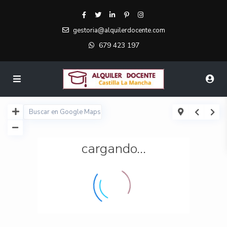
gestoria@alquilerdocente.com
679 423 197
cargando...