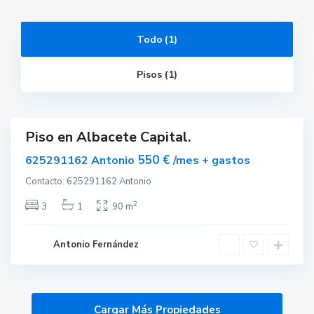
A
Todo (1)
l
b
a
Pisos (1)
c
e
t
e
Piso en Albacete Capital.
ar
nible
550 €
625291162 Antonio
/mes + gastos
Contacto: 625291162 Antonio
2
3
1
90 m
Antonio Fernández