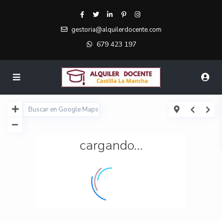
gestoria@alquilerdocente.com
679 423 197
cargando...