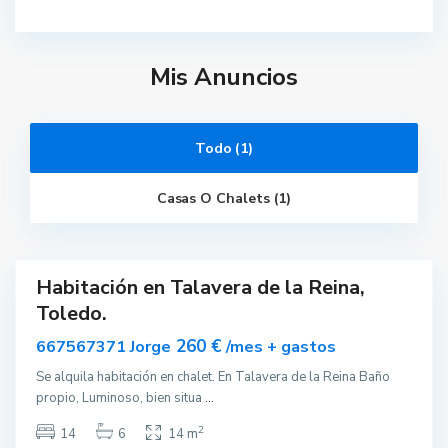
T
a
l
a
Mis Anuncios
v
e
r
a
d
e
Todo (1)
l
a
R
Casas O Chalets (1)
e
i
n
a
Habitación en Talavera de la Reina,
ar
Toledo.
nible
260 €
667567371 Jorge
/mes + gastos
Se alquila habitación en chalet. En Talavera de la Reina Baño
propio, Luminoso, bien situa
...
2
14
6
14 m