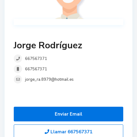
Jorge Rodríguez
667567371
667567371
jorge_ra.8979@hotmail.es
Enviar Email
Llamar
667567371