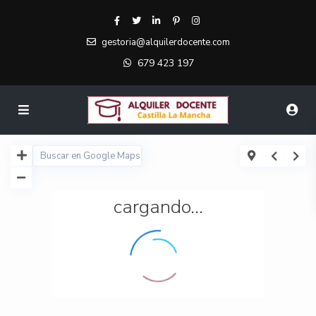
gestoria@alquilerdocente.com
679 423 197
cargando...