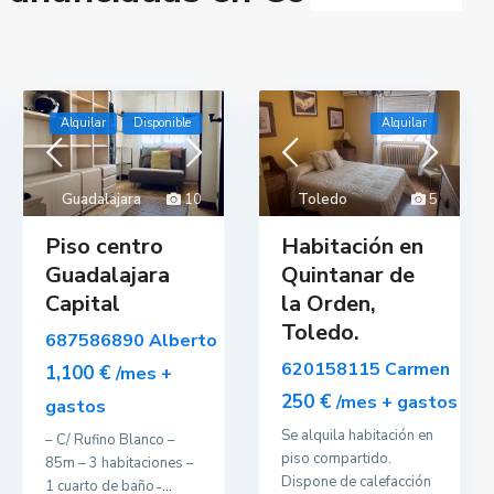
Alquilar
Disponible
Alquilar
Guadalajara
10
Toledo
5
Piso centro
Habitación en
Guadalajara
Quintanar de
Capital
la Orden,
Toledo.
687586890 Alberto
620158115 Carmen
1,100 €
/mes +
250 €
/mes + gastos
gastos
Se alquila habitación en
– C/ Rufino Blanco –
piso compartido.
85m – 3 habitaciones –
Dispone de calefacción
1 cuarto de baño ̵
...