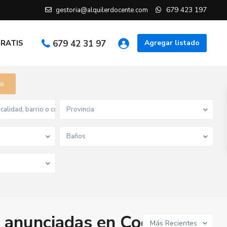
679 423 197
gestoria@alquilerdocente.com
GRATIS
679 42 31 97
Agregar listado
do
Provincia
Baños
 anunciadas en Cocina
Más Recientes