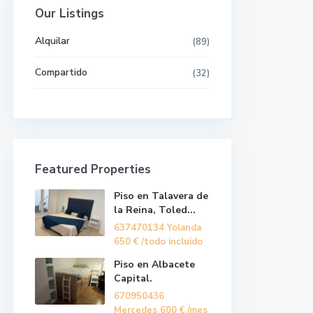
Our Listings
Alquilar
(89)
Compartido
(32)
Últimas propiedades
Featured Properties
Piso en Talavera de
la Reina, Toled...
Piso en Talavera de
637470134 Yolanda
la Reina, Toled...
/todo incluido
650 €
637470134 Yolanda
650 €
/todo incluido
Piso en Albacete
Capital.
Piso en Albacete
670950436
Capital.
Mercedes
/mes
600 €
670950436
+ gastos
Mercedes
600 €
/mes