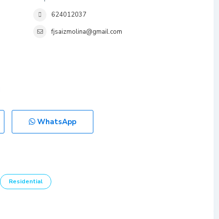
624012037
fjsaizmolina@gmail.com
WhatsApp
Residential