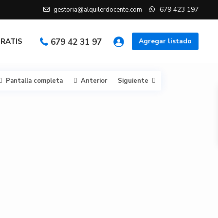
679 423 197
gestoria@alquilerdocente.com
GRATIS
679 42 31 97
Agregar listado
Pantalla completa
Anterior
Siguiente