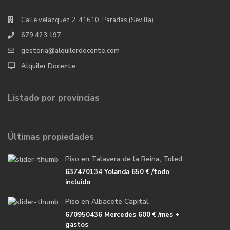
Calle velazquez 2, 41610. Paradas (Sevilla)
679 423 197
gestoria@alquilerdocente.com
Alquiler Docente
Listado por provincias
Últimas propiedades
Piso en Talavera de la Reina, Toled...
637470134 Yolanda
650 €
/todo
incluido
Piso en Albacete Capital.
670950436 Mercedes
600 €
/mes +
gastos