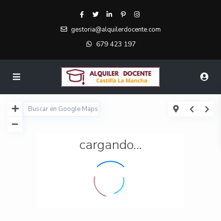
gestoria@alquilerdocente.com
679 423 197
cargando...