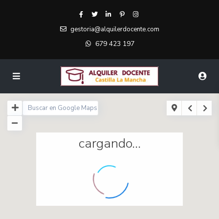
gestoria@alquilerdocente.com
679 423 197
cargando...