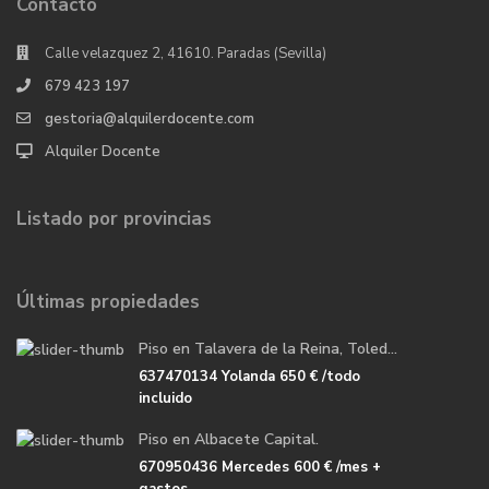
Contacto
Calle velazquez 2, 41610. Paradas (Sevilla)
679 423 197
gestoria@alquilerdocente.com
Alquiler Docente
Listado por provincias
Últimas propiedades
Piso en Talavera de la Reina, Toled...
637470134 Yolanda
650 €
/todo
incluido
Piso en Albacete Capital.
670950436 Mercedes
600 €
/mes +