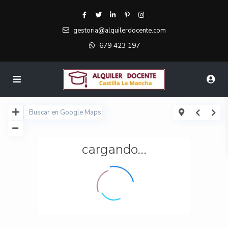
gestoria@alquilerdocente.com
679 423 197
cargando...