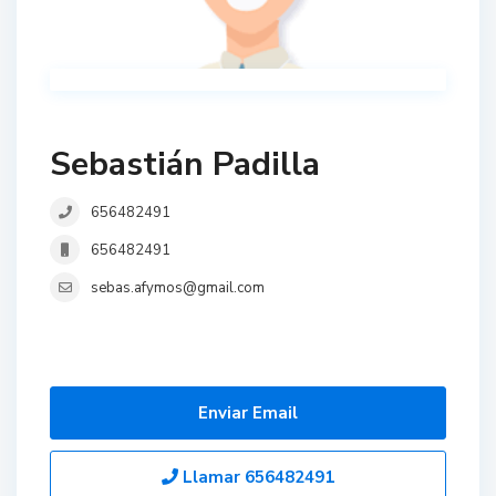
Sebastián Padilla
656482491
656482491
sebas.afymos@gmail.com
Enviar Email
Llamar
656482491