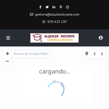
gestoria@alquilerdocente.com
679 423 197
cargando...