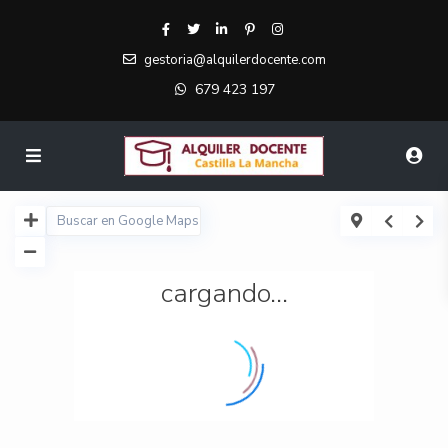
gestoria@alquilerdocente.com
679 423 197
cargando...