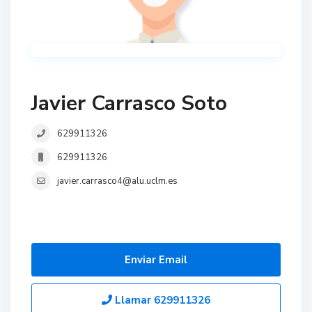
Javier Carrasco Soto
629911326
629911326
javier.carrasco4@alu.uclm.es
Enviar Email
Llamar
629911326