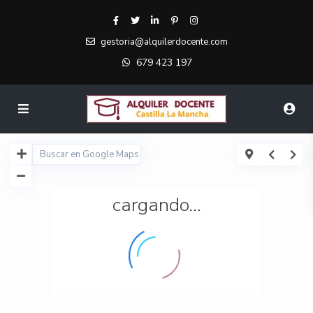
gestoria@alquilerdocente.com
679 423 197
cargando...