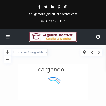
gestoria@alquilerdocente.com
679 423 197
cargando...