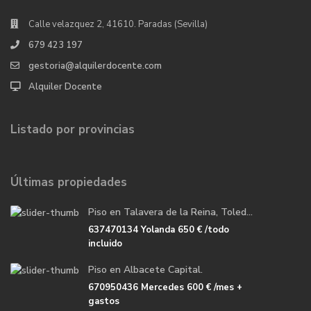
Calle velazquez 2, 41610. Paradas (Sevilla)
679 423 197
gestoria@alquilerdocente.com
Alquiler Docente
Listado por provincias
Últimas propiedades
Piso en Talavera de la Reina, Toled...
637470134 Yolanda
650 €
/todo
incluido
Piso en Albacete Capital.
670950436 Mercedes
600 €
/mes +
gastos