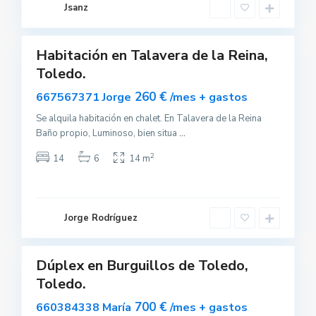
i
Jsanz
n
a
Habitación en Talavera de la Reina,
uilar
B
Toledo.
sponible
u
r
260 €
667567371 Jorge
/mes + gastos
g
u
i
Se alquila habitación en chalet. En Talavera de la Reina
l
Baño propio, Luminoso, bien situa
...
l
o
s
2
14
6
14 m
d
e
T
o
l
e
Jorge Rodríguez
d
o
Dúplex en Burguillos de Toledo,
uilar
Toledo.
sponible
700 €
660384338 María
/mes + gastos