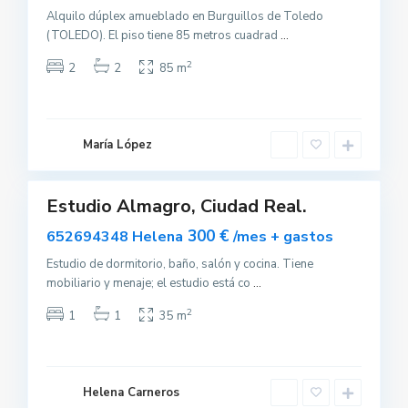
Alquilo dúplex amueblado en Burguillos de Toledo
(TOLEDO). El piso tiene 85 metros cuadrad
...
2
2
2
85 m
A
l
m
a
g
María López
r
0
o
Estudio Almagro, Ciudad Real.
uilar
T
a
sponible
300 €
652694348 Helena
/mes + gastos
l
a
v
Estudio de dormitorio, baño, salón y cocina. Tiene
e
mobiliario y menaje; el estudio está co
...
r
a
d
2
1
1
35 m
e
l
a
R
e
i
Helena Carneros
n