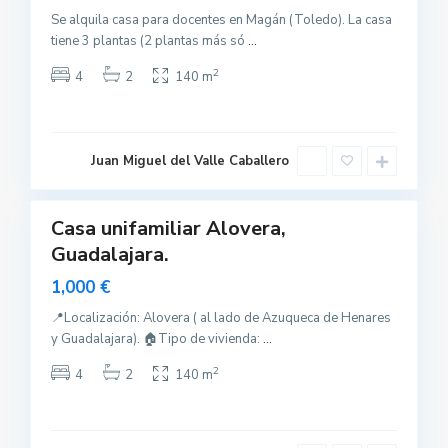
Se alquila casa para docentes en Magán (Toledo). La casa
tiene 3 plantas (2 plantas más só
...
2
4
2
140 m
A
l
o
v
e
Juan Miguel del Valle Caballero
r
a
Casa unifamiliar Alovera,
uilar
Guadalajara.
sponible
T
a
1,000 €
l
a
v
📍Localización: Alovera ( al lado de Azuqueca de Henares
e
y Guadalajara). 🏠Tipo de vivienda:
...
r
a
d
2
4
2
140 m
e
l
a
R
e