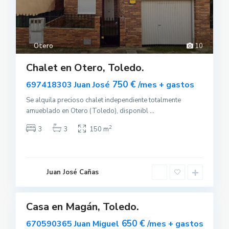
Otero
10
Chalet en Otero, Toledo.
750 €
697418303 Juan José
/mes + gastos
Se alquila precioso chalet independiente totalmente
amueblado en Otero (Toledo), disponibl
...
2
3
3
150 m
M
a
g
Juan José Cañas
á
0
n
Casa en Magán, Toledo.
uilar
sponible
650 €
670590365 Juan Miguel
/mes + gastos