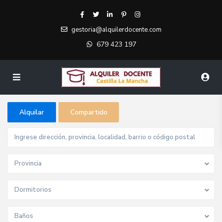
gestoria@alquilerdocente.com
679 423 197
Alquilar
Compartido
Provincia
Dormitorios
Baños