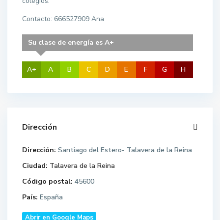
colegios.
Contacto: 666527909 Ana
Su clase de energía es A+
A+
A
B
C
D
E
F
G
H
Dirección
Dirección:
Santiago del Estero- Talavera de la Reina
Ciudad:
Talavera de la Reina
Código postal:
45600
País:
España
Abrir en Google Maps