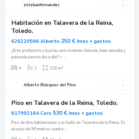
n
v
estebanfernandez
a
e
r
Habitación en Talavera de la Reina,
ar
a
Toledo.
nible
d
e
250 €
626220566 Alberto
/mes + gastos
l
¿Eres profesor/a y buscas una vivienda cómoda, bien ubicada y
a
pensada para tu día a día? ✨
...
R
e
2
4
2
120 m
i
n
Alberto Blázquez del Pino
a
Piso en Talavera de la Reina, Toledo.
quilar
530 €
617992164 Coro
/mes + gastos
Piso de dos habitaciones y un baño en Talavera de la Reina. Es
un piso de 98 metros cuadra
...
2