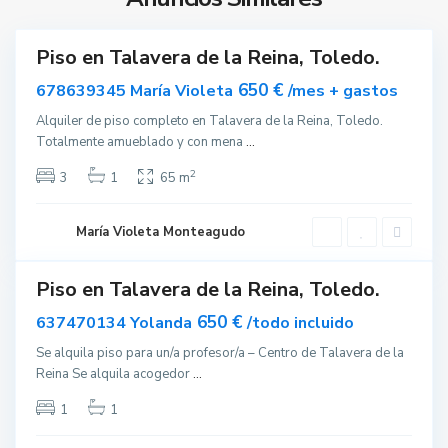
a
r
a
Piso en Talavera de la Reina, Toledo.
d
lar
ilado
e
650 €
678639345 María Violeta
/mes + gastos
l
T
Alquiler de piso completo en Talavera de la Reina, Toledo.
a
a
Totalmente amueblado y con mena
...
R
l
e
a
2
3
1
65 m
i
v
n
e
María Violeta Monteagudo
a
r
a
Piso en Talavera de la Reina, Toledo.
d
Destacado
e
ar
650 €
637470134 Yolanda
/todo incluido
l
nible
Se alquila piso para un/a profesor/a – Centro de Talavera de la
a
T
Reina Se alquila acogedor
...
R
a
e
l
1
1
i
a