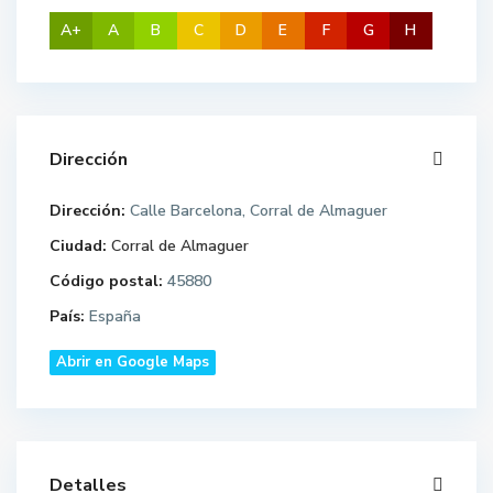
A+
A
B
C
D
E
F
G
H
Dirección
Dirección:
Calle Barcelona, Corral de Almaguer
Ciudad:
Corral de Almaguer
Código postal:
45880
País:
España
Abrir en Google Maps
Detalles