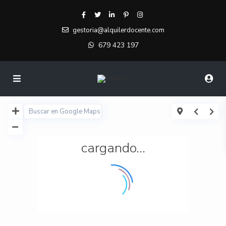
gestoria@alquilerdocente.com
679 423 197
cargando...