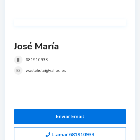
José María
681910933
wastehole@yahoo.es
Enviar Email
Llamar
681910933