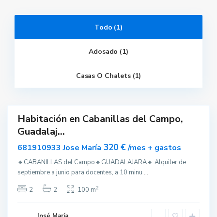
a
l
a
j
Todo (1)
a
r
a
,
Adosado (1)
E
s
p
Casas O Chalets (1)
a
ñ
a
)
Habitación en Cabanillas del Campo,
ar
Guadalaj...
nible
320 €
681910933 Jose María
/mes + gastos
🔸CABANILLAS del Campo🔸GUADALAJARA🔸 Alquiler de
septiembre a junio para docentes, a 10 minu
...
2
2
2
100 m
José María