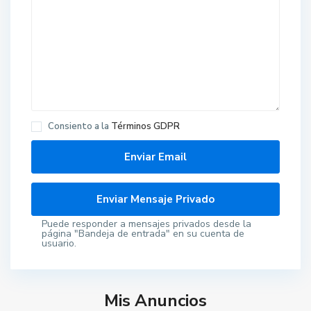
C
a
b
a
Consiento a la
Términos GDPR
n
i
l
l
a
s
d
e
l
C
Puede responder a mensajes privados desde la
a
página "Bandeja de entrada" en su cuenta de
m
usuario.
p
o
(
G
u
Mis Anuncios
a
d