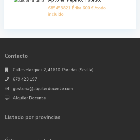
Apto en Pepino, Toledo.
685453821 Érika
600 €
/todo
incluido
Contacto
Calle velazquez 2, 41610. Paradas (Sevilla)
679 423 197
gestoria@alquilerdocente.com
Alquiler Docente
Listado por provincias