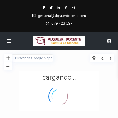
gestoria@alquilerdocente.com
679 423 197
cargando...