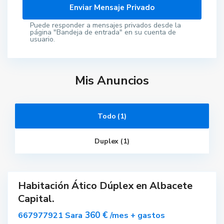
Puede responder a mensajes privados desde la
página "Bandeja de entrada" en su cuenta de
usuario.
Mis Anuncios
A
Todo (1)
l
b
a
Duplex (1)
c
e
t
e
Habitación Ático Dúplex en Albacete
rtido
Capital.
ilado
360 €
667977921 Sara
/mes + gastos