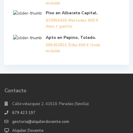
incluido
Piso en Albacete Capital.
670950436 Mercedes
600 €
/mes + gastos
Apto en Pepino, Toledo.
685453821 Érika
600 €
/todo
incluido
Contacto
Calle velazquez 2, 41610. Paradas (Sevilla)
679 423 197
gestoria@alquilerdocente.com
Alquiler Docente