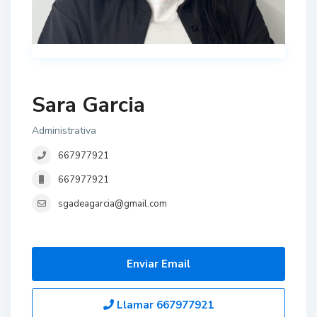
Sara Garcia
Administrativa
667977921
667977921
sgadeagarcia@gmail.com
Enviar Email
Llamar
667977921