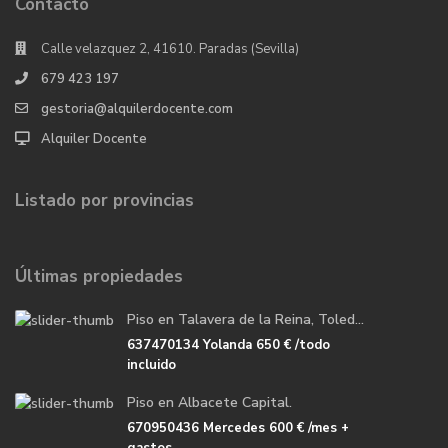
Contacto
Calle velazquez 2, 41610. Paradas (Sevilla)
679 423 197
gestoria@alquilerdocente.com
Alquiler Docente
Listado por provincias
Últimas propiedades
Piso en Talavera de la Reina, Toled...
637470134 Yolanda
650 €
/todo
incluido
Piso en Albacete Capital.
670950436 Mercedes
600 €
/mes +