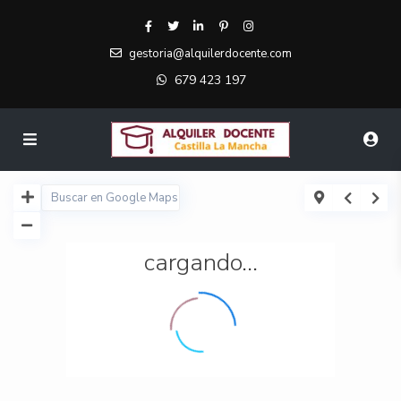
gestoria@alquilerdocente.com
679 423 197
cargando...