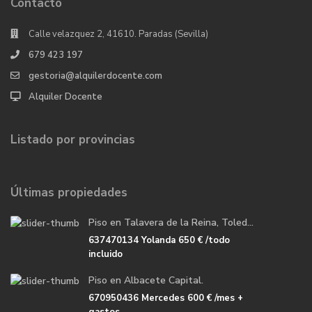
Contacto
Calle velazquez 2, 41610. Paradas (Sevilla)
679 423 197
gestoria@alquilerdocente.com
Alquiler Docente
Listado por provincias
Últimas propiedades
Piso en Talavera de la Reina, Toled...
637470134 Yolanda
650 €
/todo
incluido
Piso en Albacete Capital.
670950436 Mercedes
600 €
/mes +