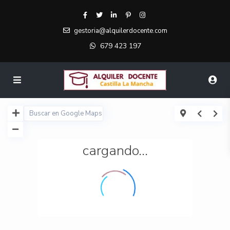
gestoria@alquilerdocente.com
679 423 197
cargando...