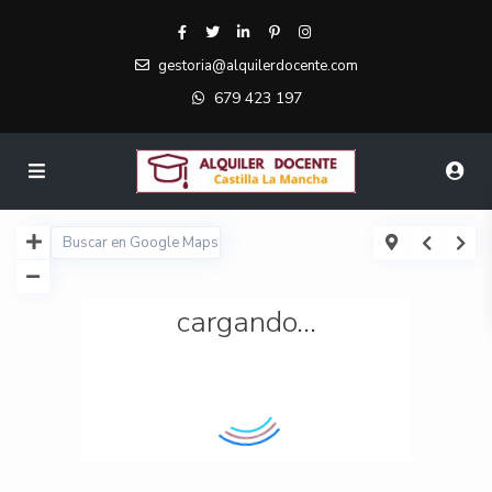
gestoria@alquilerdocente.com
679 423 197
cargando...