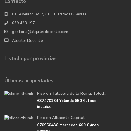
Contacto
Calle velazquez 2, 41610. Paradas (Sevilla)
679 423 197
gestoria@alquilerdocente.com
Alquiler Docente
Listado por provincias
Últimas propiedades
Piso en Talavera de la Reina, Toled...
637470134 Yolanda
650 €
/todo
incluido
Piso en Albacete Capital.
670950436 Mercedes
600 €
/mes +