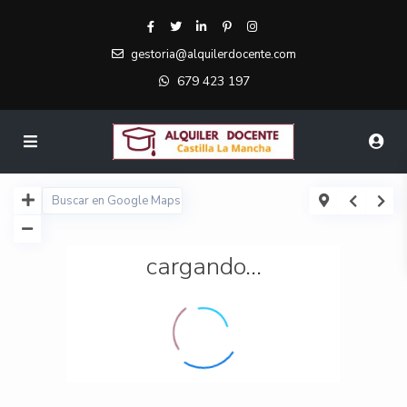
gestoria@alquilerdocente.com
679 423 197
cargando...