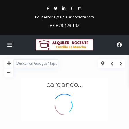
gestoria@alquilerdocente.com
679 423 197
cargando...