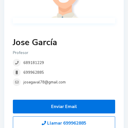
Jose García
Profesor
689181229
699962885
josegaval78@gmail.com
Enviar Email
Llamar
699962885