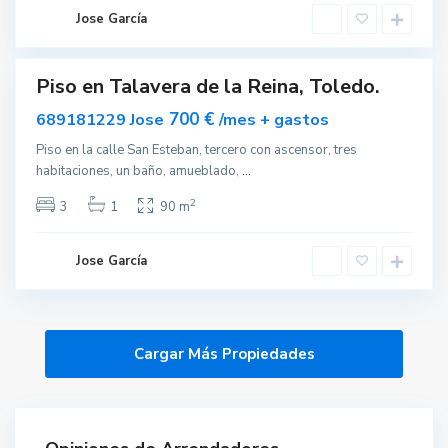
e
i
Jose García
n
a
Piso en Talavera de la Reina, Toledo.
ar
nible
700 €
689181229 Jose
/mes + gastos
Piso en la calle San Esteban, tercero con ascensor, tres
habitaciones, un baño, amueblado,
...
2
3
1
90 m
Jose García