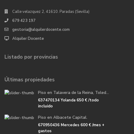
Calle velazquez 2, 41610. Paradas (Sevilla)
679 423 197
gestoria@alquilerdocente.com
Alquiler Docente
Listado por provincias
Últimas propiedades
Piso en Talavera de la Reina, Toled...
637470134 Yolanda
650 €
/todo
incluido
Piso en Albacete Capital.
670950436 Mercedes
600 €
/mes +
gastos