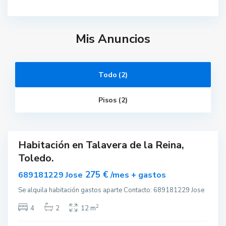
T
a
l
a
Mis Anuncios
v
e
r
a
d
e
Todo (2)
l
a
R
Pisos (2)
e
i
n
a
T
a
Habitación en Talavera de la Reina,
ar
l
Toledo.
a
nible
v
e
275 €
689181229 Jose
/mes + gastos
r
a
Se alquila habitación gastos aparte Contacto: 689181229 Jose
d
e
l
2
4
2
12 m
a
R