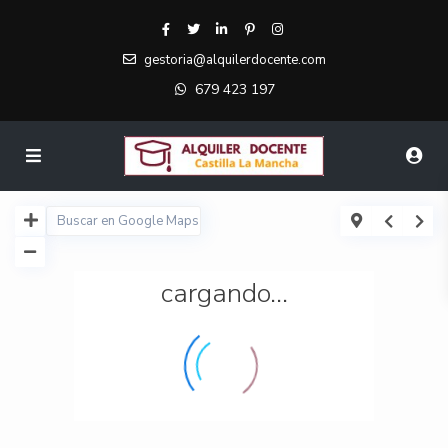
gestoria@alquilerdocente.com
679 423 197
cargando...