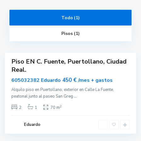
P
u
e
r
Todo (1)
t
o
l
Pisos (1)
l
a
n
o
Piso EN C. Fuente, Puertollano, Ciudad
ar
Real.
nible
450 €
605032382 Eduardo
/mes + gastos
Alquilo piso en Puertollano, exterior en Calle La Fuente,
peatonal junto al paseo San Greg
...
2
2
1
70 m
Eduardo