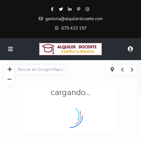
gestoria@alquilerdocente.com
679 423 197
cargando...