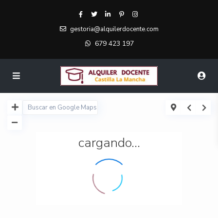
gestoria@alquilerdocente.com
679 423 197
cargando...