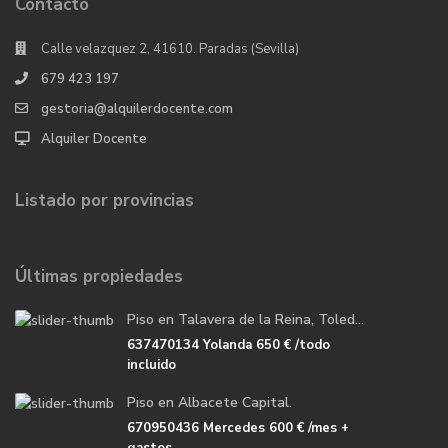
Contacto
Calle velazquez 2, 41610. Paradas (Sevilla)
679 423 197
gestoria@alquilerdocente.com
Alquiler Docente
Listado por provincias
Últimas propiedades
Piso en Talavera de la Reina, Toled...
637470134 Yolanda
650 €
/todo
incluido
Piso en Albacete Capital.
670950436 Mercedes
600 €
/mes +