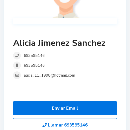
Alicia Jimenez Sanchez
693595146
693595146
alicia_11_1998@hotmail.com
Enviar Email
Llamar
693595146