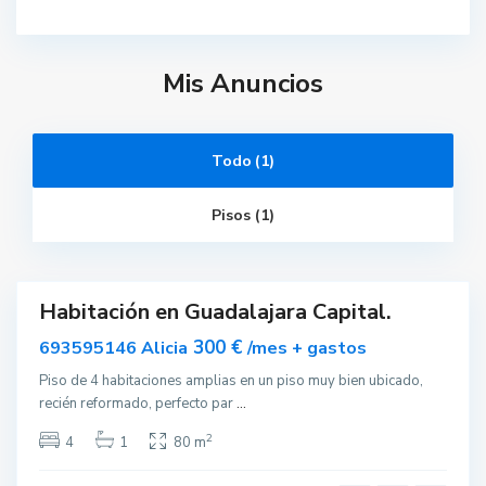
Mis Anuncios
G
u
a
d
Todo (1)
a
l
a
Pisos (1)
j
a
r
a
Habitación en Guadalajara Capital.
ar
nible
300 €
693595146 Alicia
/mes + gastos
Piso de 4 habitaciones amplias en un piso muy bien ubicado,
recién reformado, perfecto par
...
2
4
1
80 m