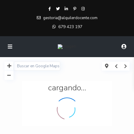
gestoria@alquilerdocente.com
679 423 197
cargando...