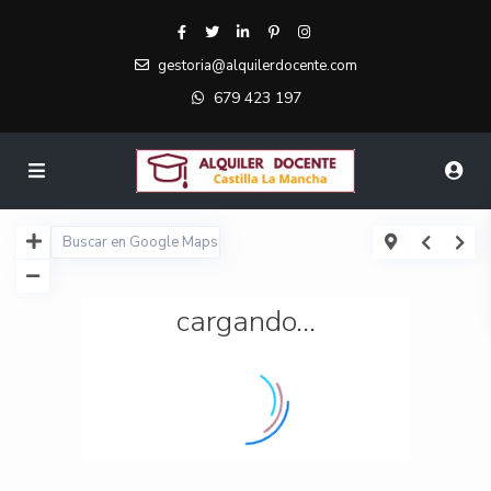
gestoria@alquilerdocente.com
679 423 197
cargando...