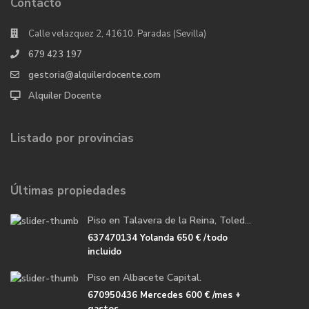
Contacto
Calle velazquez 2, 41610. Paradas (Sevilla)
679 423 197
gestoria@alquilerdocente.com
Alquiler Docente
Listado por provincias
Últimas propiedades
Piso en Talavera de la Reina, Toled...
637470134 Yolanda
650 €
/todo
incluido
Piso en Albacete Capital.
670950436 Mercedes
600 €
/mes +