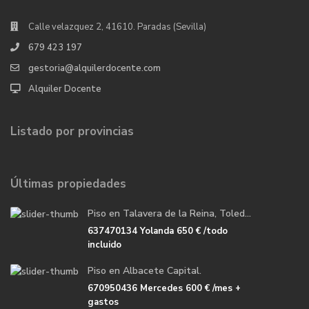
Calle velazquez 2, 41610. Paradas (Sevilla)
679 423 197
gestoria@alquilerdocente.com
Alquiler Docente
Listado por provincias
Últimas propiedades
Piso en Talavera de la Reina, Toled...
637470134 Yolanda
650 €
/todo
incluido
Piso en Albacete Capital.
670950436 Mercedes
600 €
/mes +
gastos