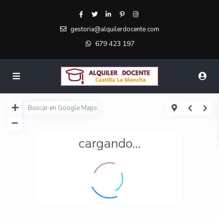
gestoria@alquilerdocente.com
679 423 197
cargando...