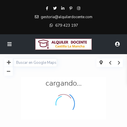
gestoria@alquilerdocente.com
679 423 197
cargando...