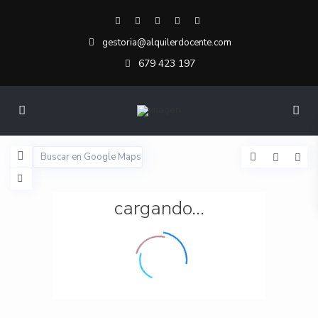
gestoria@alquilerdocente.com
679 423 197
cargando...