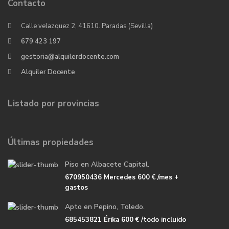
Contacto
Calle velazquez 2, 41610. Paradas (Sevilla)
679 423 197
gestoria@alquilerdocente.com
Alquiler Docente
Listado por provincias
Últimas propiedades
Piso en Albacete Capital.
670950436 Mercedes
600 €
/mes +
gastos
Apto en Pepino, Toledo.
685453821 Érika
600 €
/todo incluido