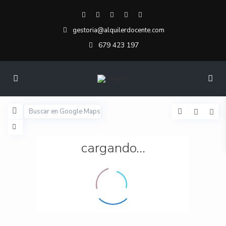
gestoria@alquilerdocente.com
679 423 197
cargando...