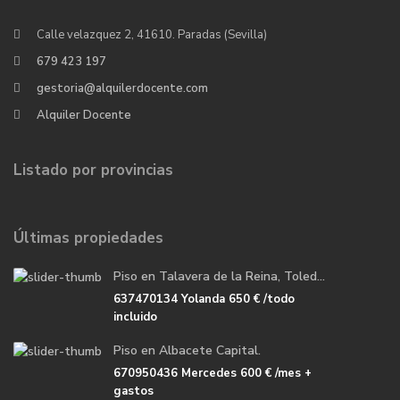
Calle velazquez 2, 41610. Paradas (Sevilla)
679 423 197
gestoria@alquilerdocente.com
Alquiler Docente
Listado por provincias
Últimas propiedades
Piso en Talavera de la Reina, Toled...
637470134 Yolanda
650 €
/todo
incluido
Piso en Albacete Capital.
670950436 Mercedes
600 €
/mes +
gastos