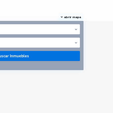
abrir mapa
Últimas propiedades
Piso en Talavera de
la Reina, Toled...
637470134 Yolanda
/todo incluido
650 €
Piso en Albacete