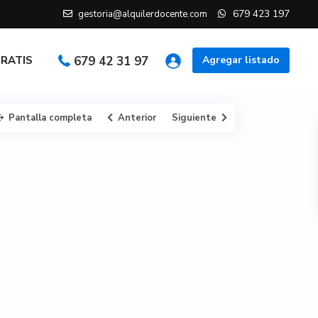
679 423 197
gestoria@alquilerdocente.com
GRATIS
679 42 31 97
Agregar listado
Pantalla completa
Anterior
Siguiente