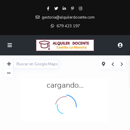
gestoria@alquilerdocente.com
679 423 197
cargando...