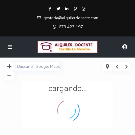
gestoria@alquilerdocente.com
679 423 197
cargando...