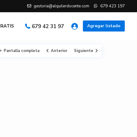
679 423 197
gestoria@alquilerdocente.com
GRATIS
679 42 31 97
Agregar listado
Pantalla completa
Anterior
Siguiente