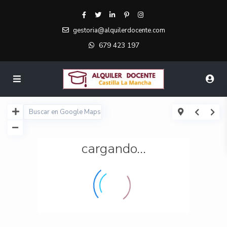
gestoria@alquilerdocente.com
679 423 197
cargando...