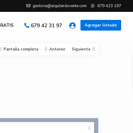
679 423 197
gestoria@alquilerdocente.com
GRATIS
679 42 31 97
Agregar listado
Pantalla completa
Anterior
Siguiente