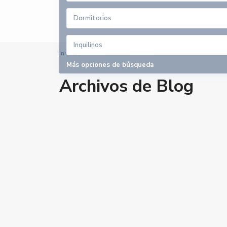
Dormitorios
Inquilinos
Inicio
Archivos
Más opciones de búsqueda
Archivos de Blog
Contacto
Calle velazquez 2, 41610. Paradas (Sevilla)
679 423 197
gestoria@alquilerdocente.com
Alquiler Docente