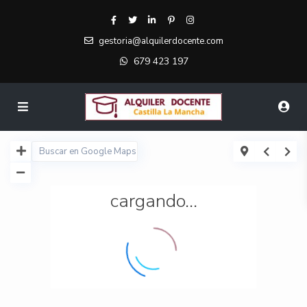
gestoria@alquilerdocente.com
679 423 197
cargando...